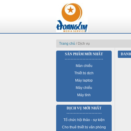
Trang chủ
/ Dịch vụ
SẢN PHẨM MỚI NHẤT
DANH
Màn chiếu
Thiết bị dịch
Máy laptop
Máy chiếu
Máy tính
DỊCH VỤ MỚI NHẤT
Tổ chức hội thảo - sự kiện
Cho thuê thiết bị văn phòng