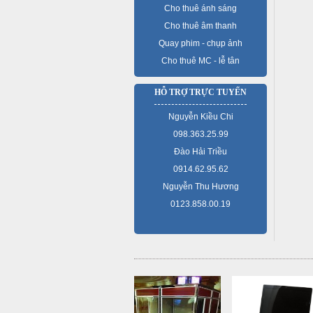
Cho thuê ánh sáng
Cho thuê âm thanh
Quay phim - chụp ảnh
Cho thuê MC - lễ tân
HỖ TRỢ TRỰC TUYẾN
Nguyễn Kiều Chi
098.363.25.99
Đào Hải Triều
0914.62.95.62
Nguyễn Thu Hương
0123.858.00.19