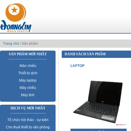
Trang chủ
/ Sản phẩm
SẢN PHẨM MỚI NHẤT
DANH SÁCH SẢN PHẨM
Màn chiếu
LAPTOP
Thiết bị dịch
Máy laptop
Máy chiếu
Máy tính
DỊCH VỤ MỚI NHẤT
Tổ chức hội thảo - sự kiện
Cho thuê thiết bị văn phòng