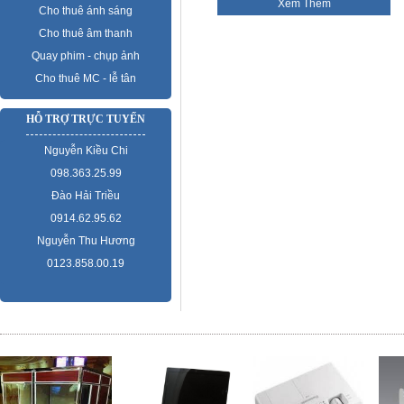
Xem Thêm
Cho thuê ánh sáng
Cho thuê âm thanh
Quay phim - chụp ảnh
Cho thuê MC - lễ tân
HỖ TRỢ TRỰC TUYẾN
Nguyễn Kiều Chi
098.363.25.99
Đào Hải Triều
0914.62.95.62
Nguyễn Thu Hương
0123.858.00.19